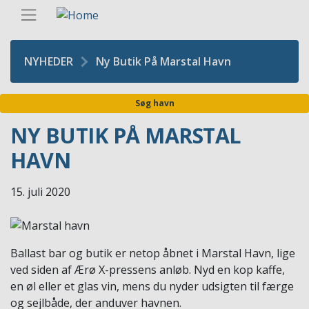
Gå
Danis
til
hovedindhold
NYHEDER
Ny Butik På Marstal Havn
Søg havn
NY BUTIK PÅ MARSTAL
HAVN
15. juli 2020
Ballast bar og butik er netop åbnet i Marstal Havn, lige
ved siden af Ærø X-pressens anløb. Nyd en kop kaffe,
en øl eller et glas vin, mens du nyder udsigten til færge
og sejlbåde, der anduver havnen.