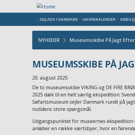
Gå
til
hovedindhold
SEJLADS I DANMARK
HAVNEKALENDER
KØB/LE
NYHEDER
Museumsskibe På Jagt Efter
MUSEUMSSKIBE PÅ JAG
20. august 2025
De to museumsskibe VIKING og DE FIRE BR
2025 dæk til en helt særlig ekspedition: Sv
Søfartsmuseum sejler Danmark rundt på jagt
nutidens store spørgsmål.
Udgangspunktet for museernes ekspedition er,
anløber en række værtsbyer, hvor en førende 