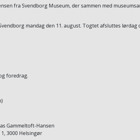
rf Jensen fra Svendborg Museum, der sammen med museumsark
endborg mandag den 11. august. Togtet afsluttes lørdag d
og foredrag.
n)
omas Gammeltoft-Hansen
 1, 3000 Helsingør