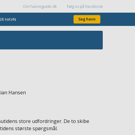
Om havneguide.dk
Følg os på Facebook
Topmenu
KER HAVN
Søg havn
utidens store udfordringer. De to skibe
tidens største spørgsmål.