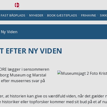
Danish
J FAST BÅDPLADS
NYHEDER
BOOK GÆSTEPLADS
FRIHAVNE
SIK
 Ny Viden
T EFTER NY VIDEN
ØDRE lægger i sensommeren
endborg Museum og Marstal
 efter museernes svar på
 at historien kan give os værdifuld viden, når det gælder n
historiker eller topforsker kommer med sit bud på et af nu