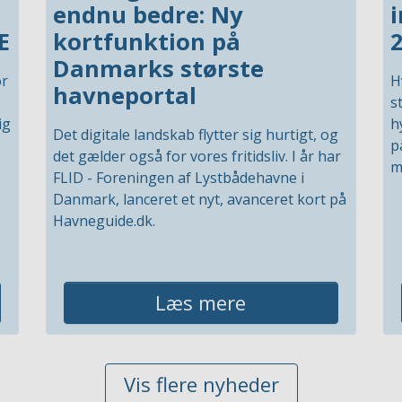
endnu bedre: Ny
E
kortfunktion på
Danmarks største
or
H
havneportal
s
ig
h
Det digitale landskab flytter sig hurtigt, og
p
det gælder også for vores fritidsliv. I år har
m
FLID - Foreningen af Lystbådehavne i
Danmark, lanceret et nyt, avanceret kort på
Havneguide.dk.
Læs mere
Vis flere nyheder