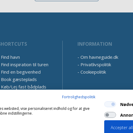
SHORTCUTS
INFORMATION
Find havn
Om havneguide.dk
Find inspiration til turen
Privatlivspolitik
Find en begivenhed
Cookiepolitik
Book gæsteplads
Køb/Lej fast bådplads
Fortrolighedspolitik
Nødv
es websted, vise personaliseret indhold og for at give
ne indstillingerne.
Annon
Accepter al