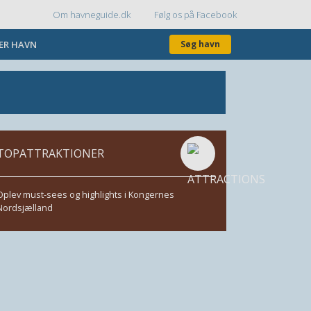
Om havneguide.dk
Følg os på Facebook
Topmenu
KER HAVN
Søg havn
TOPATTRAKTIONER
Oplev must-sees og highlights i Kongernes
Nordsjælland