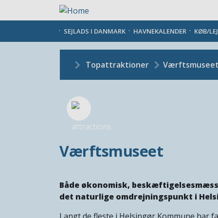
Gå
til
hovedindhold
SEJLADS I DANMARK
HAVNEKALENDER
KØB/LE
Topattraktioner
Værftsmusee
Værftsmuseet
Både økonomisk, beskæftigelsesmæssigt
det naturlige omdrejningspunkt i Hels
Langt de fleste i Helsingør Kommune har f