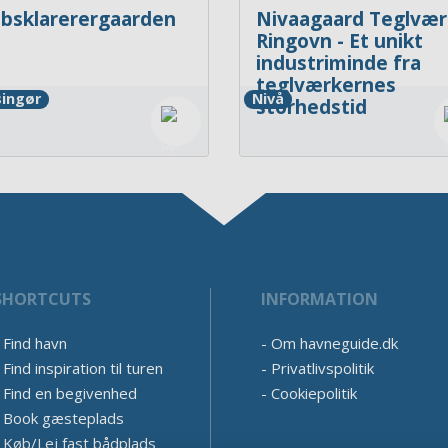
ibsklarerergaarden
Nivaagaard Teglvær
Ringovn - Et unikt
industriminde fra
teglværkernes
singør
Nivå
storhedstid
SHORTCUTS
INFORMATION
Find havn
Om havneguide.dk
Find inspiration til turen
Privatlivspolitik
Find en begivenhed
Cookiepolitik
Book gæsteplads
Køb/Lej fast bådplads