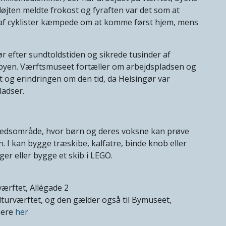
øjten meldte frokost og fyraften var det som at
r af cyklister kæmpede om at komme først hjem, mens
r efter sundtoldstiden og sikrede tusinder af
l byen. Værftsmuseet fortæller om arbejdspladsen og
 og erindringen om den tid, da Helsingør var
ladser.
tedsområde, hvor børn og deres voksne kan prøve
 I kan bygge træskibe, kalfatre, binde knob eller
ger eller bygge et skib i LEGO.
rværftet, Allégade 2
ulturværftet, og den gælder også til Bymuseet,
mere
her