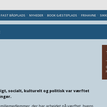
Danish
J FAST BÅDPLADS
NYHEDER
BOOK GÆSTEPLADS
FRIHAVNE
SIK
t
, socialt, kulturelt og politisk var værftet
ingør.
amiliemedlemmer, der har arbejdet på værftet, byens