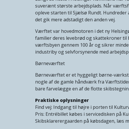
suverænt største arbejdsplads. Når værftsfl
opleve starten til Sjælsø Rundt. Hundrede
det gik mere adstadigt den anden vej.
Værftet var hovedmotoren i det ny Helsingø
familier deres levebrød og skattekroner ti
værftsbyen gennem 100 år og sikrer mindet
industriby og selvforsynende med arbejdsp
Børneværftet
Børneværftet er et hyggeligt børne-værks
nogle af de gamle håndværk fra Værftstiden.
bare farvelægge en af de flotte skibstegnin
Praktiske oplysninger
Find vej: Indgang til højre i porten til Kultu
Pris: Entrébillet købes i servicedisken på K
Skibsklarerergaarden på købsdagen, læs 