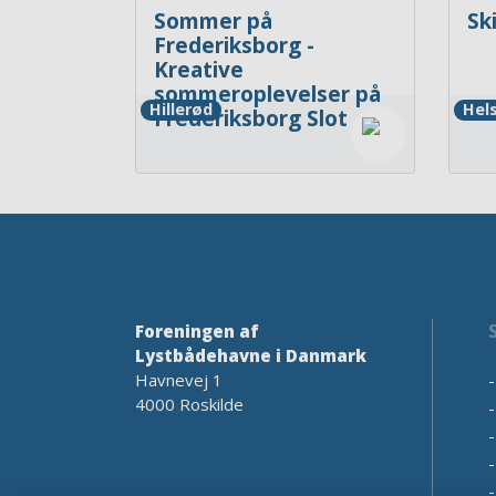
Sommer på
Sk
Frederiksborg -
Kreative
sommeroplevelser på
Hillerød
Hel
Frederiksborg Slot
Foreningen af
Lystbådehavne i Danmark
Havnevej 1
4000 Roskilde