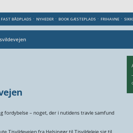
Danish
J FAST BÅDPLADS
NYHEDER
BOOK GÆSTEPLADS
FRIHAVNE
SIK
isvildevejen
evejen
n og fordybelse – noget, der i nutidens travle samfund
Tisvildevejen fra Helsingør til Tisvildeleje sig til.