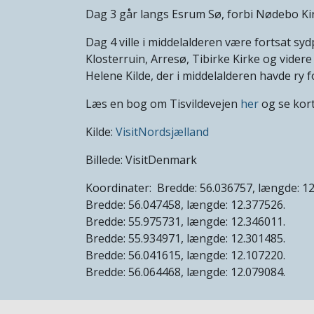
Dag 3 går langs Esrum Sø, forbi Nødebo Kirk
Dag 4 ville i middelalderen være fortsat sy
Klosterruin, Arresø, Tibirke Kirke og videre
Helene Kilde, der i middelalderen havde ry 
Læs en bog om Tisvildevejen
her
og se kor
Kilde:
VisitNordsjælland
Billede: VisitDenmark
Koordinater: Bredde: 56.036757, længde: 1
Bredde: 56.047458, længde: 12.377526.
Bredde: 55.975731, længde: 12.346011.
Bredde: 55.934971, længde: 12.301485.
Bredde: 56.041615, længde: 12.107220.
Bredde: 56.064468, længde: 12.07