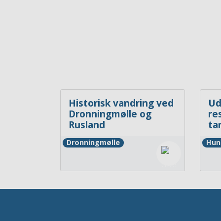
Historisk vandring ved
Ud
Dronningmølle og
re
Rusland
ta
Dronningmølle
Hun