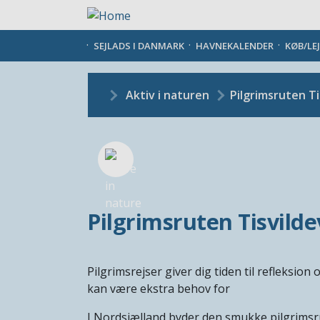
Gå
til
hovedindhold
SEJLADS I DANMARK
HAVNEKALENDER
KØB/LE
Aktiv i naturen
Pilgrimsruten T
Pilgrimsruten Tisvild
Pilgrimsrejser giver dig tiden til refleksio
kan være ekstra behov for
I Nordsjælland byder den smukke pilgrimsrute 