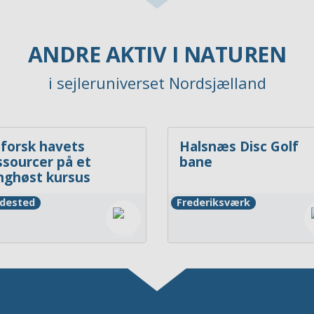
ANDRE AKTIV I NATUREN
i sejleruniverset Nordsjælland
forsk havets
Halsnæs Disc Golf
ssourcer på et
bane
nghøst kursus
dested
Frederiksværk