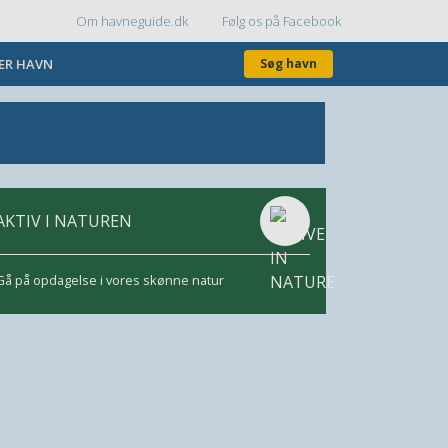
Om havneguide.dk
Følg os på Facebook
Topmenu
KER HAVN
Søg havn
AKTIV I NATUREN
Gå på opdagelse i vores skønne natur