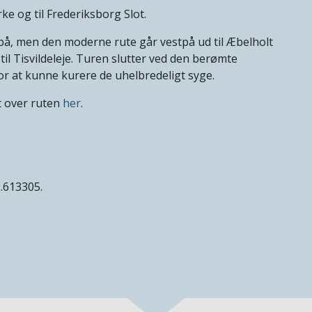
e og til Frederiksborg Slot.
dpå, men den moderne rute går vestpå ud til Æbelholt
 til Tisvildeleje. Turen slutter ved den berømte
for at kunne kurere de uhelbredeligt syge.
t over ruten
her
.
2.613305.
9084.