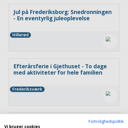
Jul på Frederiksborg: Snedronningen
- En eventyrlig juleoplevelse
Hillerød
Efterårsferie i Gjethuset - To dage
med aktiviteter for hele familien
Frederiksværk
Nordsjællands Veterantog | Tag med
Fortrolighedspolitik
veterantoget på tur langs Sjællands
Vi bruger cookies