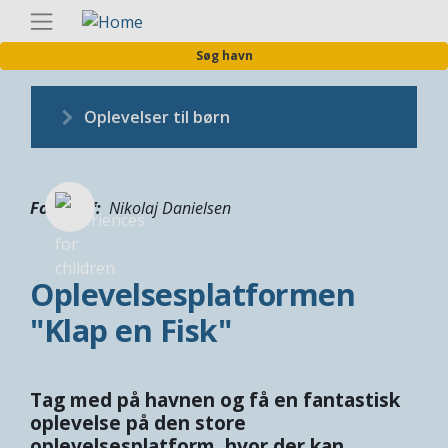
Gå
Danis
til
Søg havn
hovedindhold
Oplevelser til børn
Fotograf
Nikolaj Danielsen
Oplevelsesplatformen
"Klap en Fisk"
Tag med på havnen og få en fantastisk
oplevelse på den store
oplevelsesplatform, hvor der kan