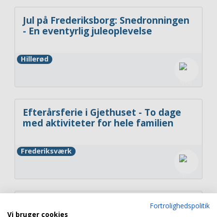
Jul på Frederiksborg: Snedronningen
- En eventyrlig juleoplevelse
Hillerød
Efterårsferie i Gjethuset - To dage
med aktiviteter for hele familien
Frederiksværk
Nordsjællands Veterantog | Tag med
Fortrolighedspolitik
veterantoget på tur langs Sjællands
Vi bruger cookies