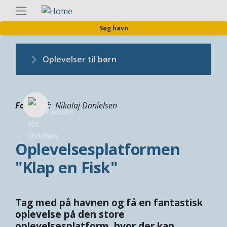
Gå
Danis
til
Søg havn
hovedindhold
Oplevelser til børn
Fotograf
Nikolaj Danielsen
Oplevelsesplatformen
"Klap en Fisk"
Tag med på havnen og få en fantastisk
oplevelse på den store
oplevelsesplatform, hvor der kan