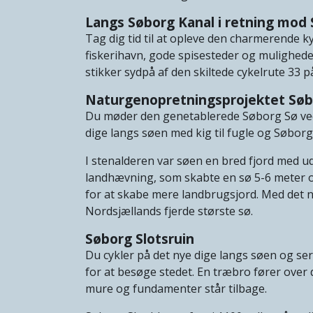
Langs Søborg Kanal i retning mod
Tag dig tid til at opleve den charmerende ky
fiskerihavn, gode spisesteder og mulighede
stikker sydpå af den skiltede cykelrute 33 
Naturgenopretningsprojektet Søb
Du møder den genetablerede Søborg Sø ved
dige langs søen med kig til fugle og Søborg
I stenalderen var søen en bred fjord med udl
landhævning, som skabte en sø 5-6 meter ov
for at skabe mere landbrugsjord. Med det 
Nordsjællands fjerde største sø.
Søborg Slotsruin
Du cykler på det nye dige langs søen og se
for at besøge stedet. En træbro fører over 
mure og fundamenter står tilbage.