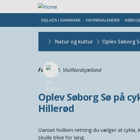
Gå
til
hovedindhold
SEJLADS I DANMARK
HAVNEKALENDER
KØB/LE
Natur og kultur
Oplev Søborg Sø
Fotograf
VisitNordsjælland
Oplev Søborg Sø på cyke
Hillerød
Uanset hvilken retning du vælger at cykle, k
skulle blive for lang.