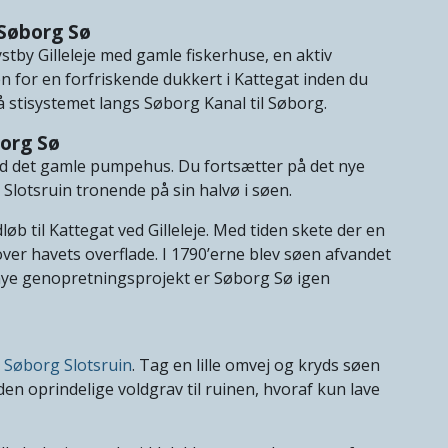
 Søborg Sø
stby Gilleleje med gamle fiskerhuse, en aktiv
n for en forfriskende dukkert i Kattegat inden du
på stisystemet langs Søborg Kanal til Søborg.
org Sø
 det gamle pumpehus. Du fortsætter på det nye
 Slotsruin tronende på sin halvø i søen.
øb til Kattegat ved Gilleleje. Med tiden skete der en
er havets overflade. I 1790’erne blev søen afvandet
nye genopretningsprojekt er Søborg Sø igen
r
Søborg Slotsruin
. Tag en lille omvej og kryds søen
den oprindelige voldgrav til ruinen, hvoraf kun lave