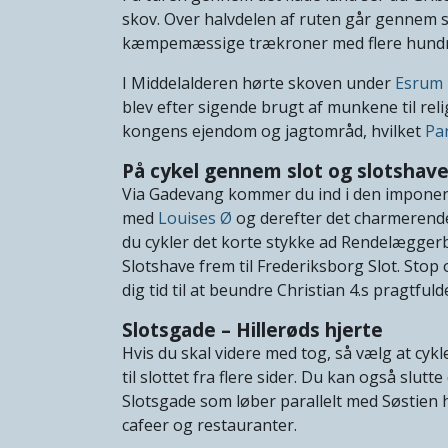
skov. Over halvdelen af ruten går gennem s
kæmpemæssige trækroner med flere hundr
I Middelalderen hørte skoven under
Esrum 
blev efter sigende brugt af munkene til rel
kongens ejendom og jagtområd, hvilket
Pa
På cykel gennem slot og slotshav
Via Gadevang kommer du ind i den imponer
med
Louises Ø
og derefter det charmerende
du cykler det korte stykke ad Rendelægge
Slotshave frem til Frederiksborg Slot. Sto
dig tid til at beundre Christian 4.s pragtf
Slotsgade – Hillerøds hjerte
Hvis du skal videre med tog, så vælg at cykl
til slottet fra flere sider. Du kan også slutt
Slotsgade som løber parallelt med Søstien 
cafeer og restauranter.