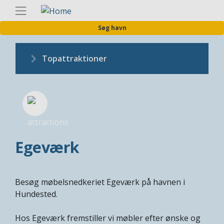
Gå
Danis
til
Søg havn
hovedindhold
Topattraktioner
Egeværk
Besøg møbelsnedkeriet Egeværk på havnen i
Hundested.
Hos Egeværk fremstiller vi møbler efter ønske og