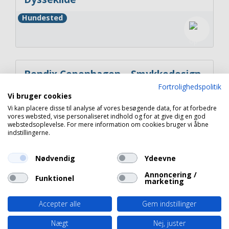
Hundested
Bendix Copenhagen – Smykkedesign
i guld og diamanter ved vandet
Fortrolighedspolitik
Vi bruger cookies
Vi kan placere disse til analyse af vores besøgende data, for at forbedre
Hundested
vores websted, vise personaliseret indhold og for at give dig en god
webstedsoplevelse. For mere information om cookies bruger vi åbne
indstillingerne.
Nødvendig
Ydeevne
Copyright 2026 © Havneguide.dk
Annoncering /
Funktionel
marketing
Accepter alle
Gem indstillinger
Nægt
Nej, juster