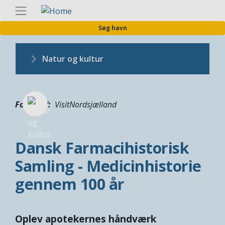
Gå
Danis
til
Søg havn
hovedindhold
Natur og kultur
Fotograf
VisitNordsjælland
Dansk Farmacihistorisk
Samling - Medicinhistorie
gennem 100 år
Oplev apotekernes håndværk