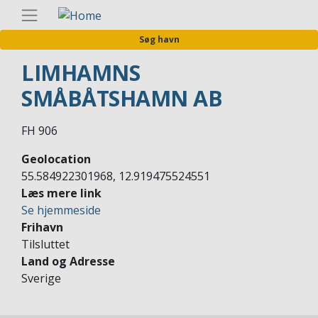
Gå
Danis
til
Søg havn
hovedindhold
LIMHAMNS
SMÅBÅTSHAMN AB
FH 906
Geolocation
55.584922301968, 12.919475524551
Læs mere link
Se hjemmeside
Frihavn
Tilsluttet
Land og Adresse
Sverige