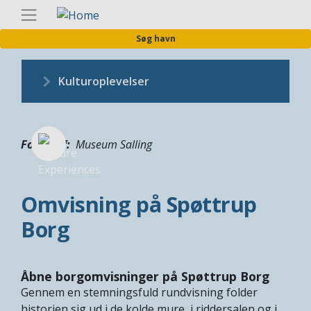
Gå
Danis
til
Søg havn
hovedindhold
Kulturoplevelser
Fotograf
Museum Salling
Omvisning på Spøttrup
Borg
Åbne borgomvisninger på Spøttrup Borg
Gennem en stemningsfuld rundvisning folder
historien sig ud i de kolde mure, i riddersalen og i