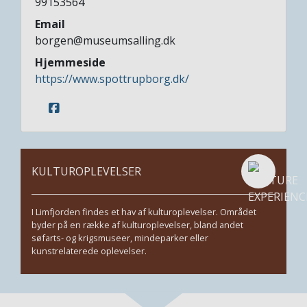
99153564
Email
borgen@museumsalling.dk
Hjemmeside
https://www.spottrupborg.dk/
KULTUROPLEVELSER
I Limfjorden findes et hav af kulturoplevelser. Området
byder på en række af kulturoplevelser, bland andet
søfarts- og krigsmuseer, mindeparker eller
kunstrelaterede oplevelser.