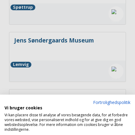
Spøttrup
Jens Søndergaards Museum
Lemvig
Folkets Hus - Struer
Fortrolighedspolitik
Vi bruger cookies
Vi kan placere disse til analyse af vores besøgende data, for at forbedre
vores websted, vise personaliseret indhold og for at give dig en god
Struer
webstedsoplevelse. For mere information om cookies bruger vi åbne
indstillingerne.