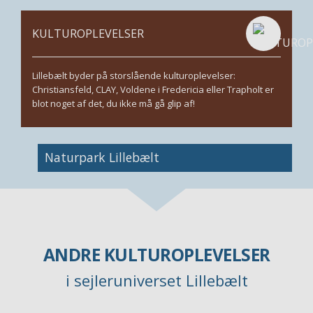
KULTUROPLEVELSER
Lillebælt byder på storslående kulturoplevelser:
Christiansfeld, CLAY, Voldene i Fredericia eller Trapholt er
blot noget af det, du ikke må gå glip af!
Naturpark Lillebælt
ANDRE KULTUROPLEVELSER
i sejleruniverset Lillebælt