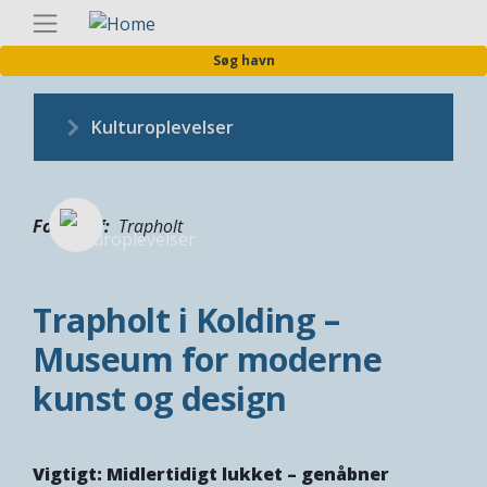
Gå
Danis
til
Søg havn
hovedindhold
Kulturoplevelser
Fotograf
Trapholt
Trapholt i Kolding –
Museum for moderne
kunst og design
Vigtigt: Midlertidigt lukket – genåbner