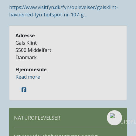
https://www.visitfyn.dk/fyn/oplevelser/galsklint-
havoerred-fyn-hotspot-nr-107-g…
Adresse
Gals Klint
5500
Middelfart
Danmark
Hjemmeside
Read more
NATUROPLEVELSER
Naturen ved Lillebælt er noget ganske særligt…