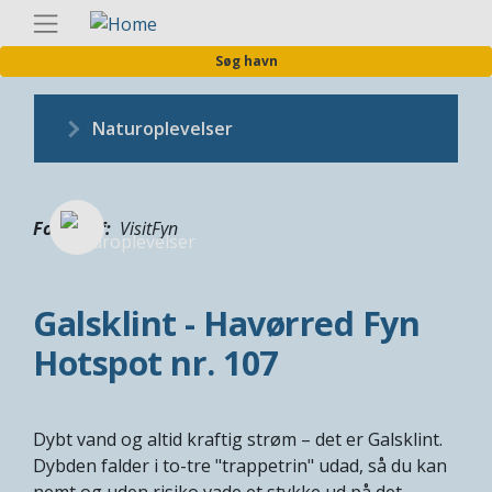
Gå
Danis
til
Søg havn
hovedindhold
Naturoplevelser
Fotograf
VisitFyn
Galsklint - Havørred Fyn
Hotspot nr. 107
Dybt vand og altid kraftig strøm – det er Galsklint.
Dybden falder i to-tre "trappetrin" udad, så du kan
nemt og uden risiko vade et stykke ud på det