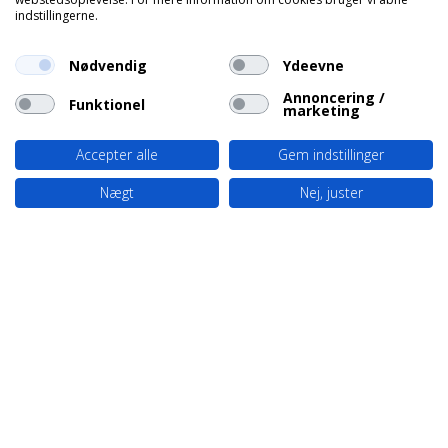
indstillingerne.
Nødvendig
Ydeevne
Annoncering /
Funktionel
marketing
Accepter alle
Gem indstillinger
Nægt
Nej, juster