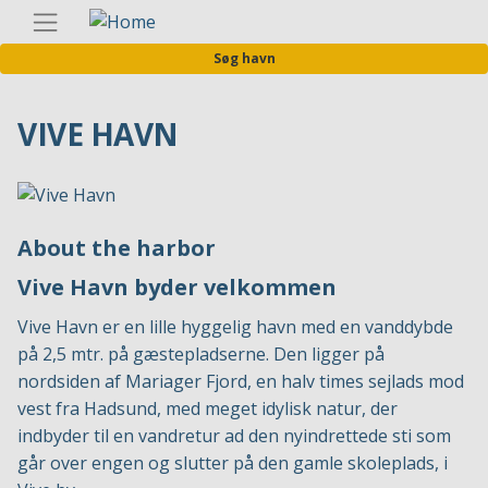
Gå
Danis
til
Søg havn
hovedindhold
VIVE HAVN
About the harbor
Vive Havn byder velkommen
Vive Havn er en lille hyggelig havn med en vanddybde
på 2,5 mtr. på gæstepladserne. Den ligger på
nordsiden af Mariager Fjord, en halv times sejlads mod
vest fra Hadsund, med meget idylisk natur, der
indbyder til en vandretur ad den nyindrettede sti som
går over engen og slutter på den gamle skoleplads, i