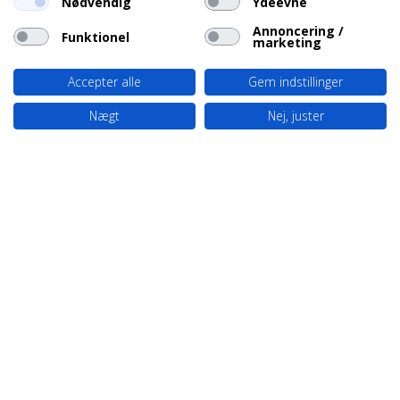
Nødvendig
Ydeevne
Annoncering /
Funktionel
marketing
Accepter alle
Gem indstillinger
Nægt
Nej, juster