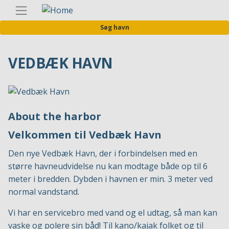
Gå
Danis
til
Søg havn
hovedindhold
VEDBÆK HAVN
About the harbor
Velkommen til Vedbæk Havn
Den nye Vedbæk Havn, der i forbindelsen med en
større havneudvidelse nu kan modtage både op til 6
meter i bredden. Dybden i havnen er min. 3 meter ved
normal vandstand.
Vi har en servicebro med vand og el udtag, så man kan
vaske og polere sin båd! Til kano/kajak folket og til