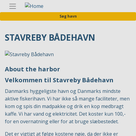
Gå
Danis
til
Søg havn
hovedindhold
STAVREBY BÅDEHAVN
About the harbor
Velkommen til Stavreby Bådehavn
Danmarks hyggeligste havn og Danmarks mindste
aktive fiskerihavn. Vi har ikke så mange faciliteter, men
kom og spis din madpakke og drik en kop medbragt
kaffe. Vi har vand og elektricitet. Det koster kun 100,-
for en overnatning eller for at bruge slæbestedet.
Det er vigtigt at følge kostene nøje, da der ikke er