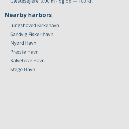
Gæstesejlere: 0,00 m - og op — 100 kr.
Nearby harbors
Jungshoved Kirkehavn
Sandvig Fiskerihavn
Nyord Havn
Præstø Havn
Kalvehave Havn
Stege Havn