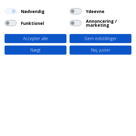
Nødvendig
Ydeevne
Annoncering /
Funktionel
marketing
Accepter alle
Gem indstillinger
Nægt
Nej, juster