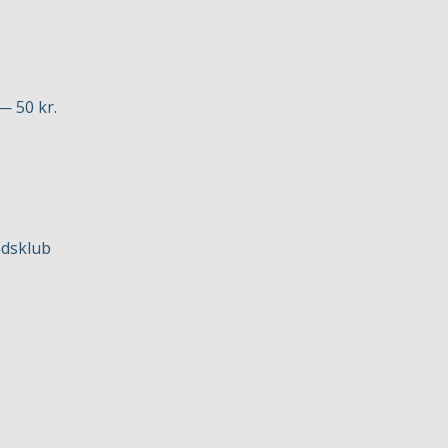
— 50 kr.
ådsklub