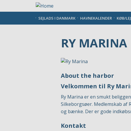
Gå
til
hovedindhold
SEJLADS I DANMARK
HAVNEKALENDER
KØB/LE
RY MARINA
About the harbor
Velkommen til Ry Mar
Ry Marina er en smukt beliggend
Silkeborgsøer. Medlemskab af R
og bænke. Der er gode indkøbsm
Kontakt