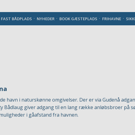
Danish
J FAST BÅDPLADS
NYHEDER
BOOK GÆSTEPLADS
FRIHAVNE
SIK
ina
e havn i naturskønne omgivelser. Der er via Gudenå adgang t
y Bådlaug giver adgang til en lang række anløbsbroer på s
uligheder i gåafstand fra havnen.