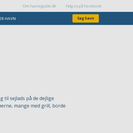
Om havneguide.dk
Følg os på Facebook
Topmenu
KER HAVN
Søg havn
il sejlads på de dejlige
øerne, mange med grill, borde