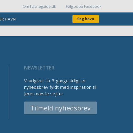
Om havneguide.dk
Følg os på Facebook
Topmenu
KER HAVN
Søg havn
NEWSLETTER
Vi udgiver ca. 3 gange årligt et
nyhedsbrev fyldt med inspiration til
Jeres næste sejltur.
Tilmeld nyhedsbrev