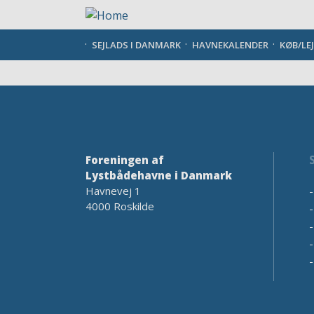
Gå
til
hovedindhold
SEJLADS I DANMARK
HAVNEKALENDER
KØB/LE
Foreningen af
Lystbådehavne i Danmark
Havnevej 1
4000 Roskilde