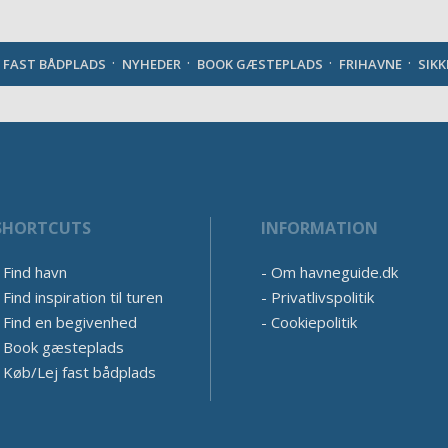
Danish
J FAST BÅDPLADS
NYHEDER
BOOK GÆSTEPLADS
FRIHAVNE
SIK
SHORTCUTS
INFORMATION
Find havn
Om havneguide.dk
Find inspiration til turen
Privatlivspolitik
Find en begivenhed
Cookiepolitik
Book gæsteplads
Køb/Lej fast bådplads