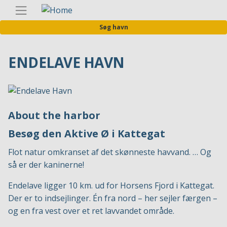
Gå
Danis
til
Søg havn
hovedindhold
ENDELAVE HAVN
About the harbor
Besøg den Aktive Ø i Kattegat
Flot natur omkranset af det skønneste havvand. … Og
så er der kaninerne!
Endelave ligger 10 km. ud for Horsens Fjord i Kattegat.
Der er to indsejlinger. Én fra nord – her sejler færgen –
og en fra vest over et ret lavvandet område.