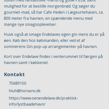
sulten med fantastiske -menu og gode Pizza, samt
mulighed for at bestille morgenbrød. Og søger du
gourmet-mad, så har Cafe Heden i Lægeurtehaven, ca.
800 meter fra havnen, en spændende menu med
mange nye smagsoplevelser.
Husk også at smage Endelaves egen gin mens du er på
øen. Køb den hos købmanden, eller ved et af
sommerens Gin pop-up arrangementer på havnen.
Kort over Endelave findes i venterummet til færgen på
havnen samt i køkkenet.
Kontakt
75689150
hluh@horsens.dk
https://www.oenendelave.dk/praktisk-
info/lystbaadehavn/