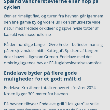
Spænd vandrerstøvlerne eller hop på
cyklen
Øen er rimeligt flad, og turen fra havnen går igennem
den fine gamle by og videre ud i den smukkeste vilde
natur med fredede orkidéer og sjove hvide totter af
kæruld ved mosehullerne.
På den nordlige tange – Øvre Ende – befinder man sig
på en sjov måde ’midt i Kattegat’. Spidsen af tangen
deler havet – ligesom Grenen. Endelave med det
omkringliggende hav er EF-fuglebeskyttelsesområde.
Endelave byder på flere gode
muligheder for et godt måltid
Endelave Kro åbner totaltrenoveret i foråret 2024.
Kroen ligger 300 meter fra havnen.
På havnen tilbyder Endelave grill ”Udsigten” at stille