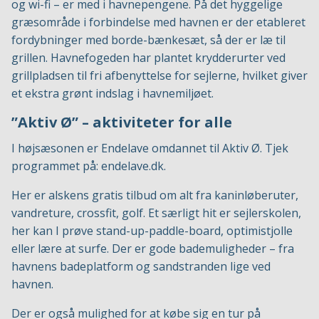
og wi-fi – er med i havnepengene. På det hyggelige
græsområde i forbindelse med havnen er der etableret
fordybninger med borde-bænkesæt, så der er læ til
grillen. Havnefogeden har plantet krydderurter ved
grillpladsen til fri afbenyttelse for sejlerne, hvilket giver
et ekstra grønt indslag i havnemiljøet.
”Aktiv Ø” – aktiviteter for alle
I højsæsonen er Endelave omdannet til Aktiv Ø. Tjek
programmet på: endelave.dk.
Her er alskens gratis tilbud om alt fra kaninløberuter,
vandreture, crossfit, golf. Et særligt hit er sejlerskolen,
her kan I prøve stand-up-paddle-board, optimistjolle
eller lære at surfe. Der er gode bademuligheder – fra
havnens badeplatform og sandstranden lige ved
havnen.
Der er også mulighed for at købe sig en tur på