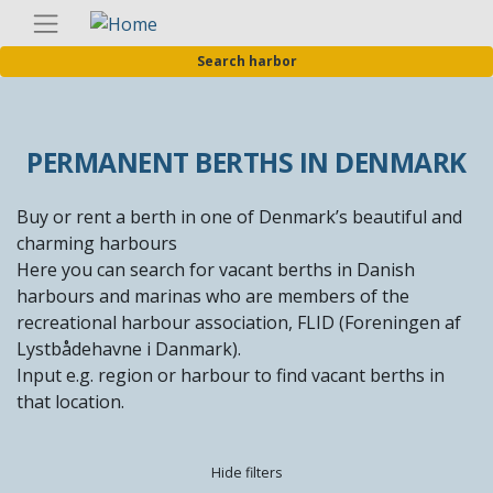
Skip
Englis
to
Search harbor
main
content
PERMANENT BERTHS IN DENMARK
Buy or rent a berth in one of Denmark’s beautiful and
charming harbours
Here you can search for vacant berths in Danish
harbours and marinas who are members of the
recreational harbour association, FLID (Foreningen af
Lystbådehavne i Danmark).
Input e.g. region or harbour to find vacant berths in
that location.
Hide filters