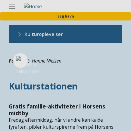
Gå
Danis
til
Søg havn
hovedindhold
Kulturoplevelser
Fotograf
Hanne Nielsen
Kulturstationen
Gratis familie-aktiviteter i Horsens
midtby
Fredag eftermiddag, når vi andre kan kalde
fyraften, pibler kulturspirerne frem på Horsens