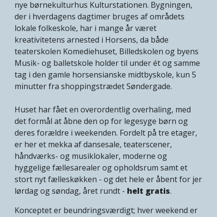
nye børnekulturhus Kulturstationen. Bygningen,
der i hverdagens dagtimer bruges af områdets
lokale folkeskole, har i mange år været
kreativitetens arnested i Horsens, da både
teaterskolen Komediehuset, Billedskolen og byens
Musik- og balletskole holder til under ét og samme
tag i den gamle horsensianske midtbyskole, kun 5
minutter fra shoppingstrædet Søndergade.
Huset har fået en overordentlig overhaling, med
det formål at åbne den op for legesyge børn og
deres forældre i weekenden. Fordelt på tre etager,
er her et mekka af dansesale, teaterscener,
håndværks- og musiklokaler, moderne og
hyggelige fællesarealer og opholdsrum samt et
stort nyt fælleskøkken - og det hele er åbent for jer
lørdag og søndag, året rundt -
helt gratis
.
Konceptet er beundringsværdigt; hver weekend er