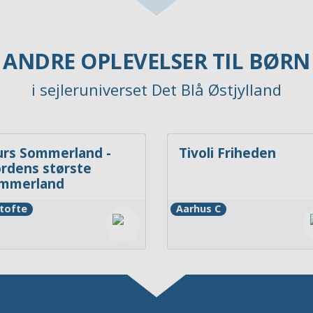
ANDRE OPLEVELSER TIL BØRN
i sejleruniverset Det Blå Østjylland
urs Sommerland -
Tivoli Friheden
rdens største
mmerland
tofte
Aarhus C