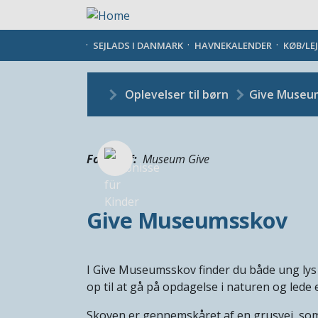
Gå
til
hovedindhold
SEJLADS I DANMARK
HAVNEKALENDER
KØB/LE
Oplevelser til børn
Give Museu
Fotograf
Museum Give
Give Museumsskov
I Give Museumsskov finder du både ung lys
op til at gå på opdagelse i naturen og lede 
Skoven er gennemskåret af en grusvej, som