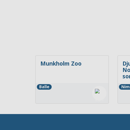
Munkholm Zoo
Dj
No
so
Balle
Nim