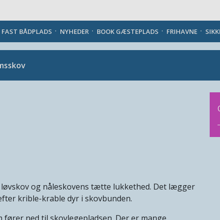
Danish
J FAST BÅDPLADS
NYHEDER
BOOK GÆSTEPLADS
FRIHAVNE
SIK
msskov
 løvskov og nåleskovens tætte lukkethed. Det lægger
efter krible-krable dyr i skovbunden.
 fører ned til skovlegepladsen. Der er mange