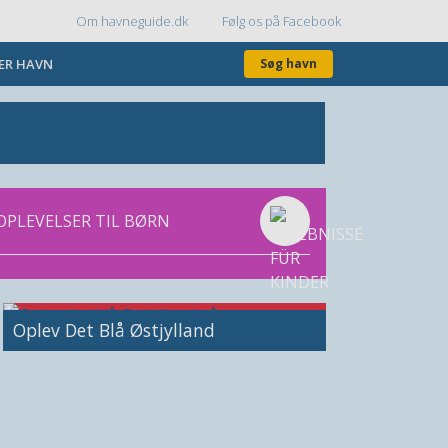
Om havneguide.dk
Følg os på Facebook
Topmenu
KER HAVN
Søg havn
OPLEVELSER TIL BØRN
Image
Oplev Det Blå Østjylland