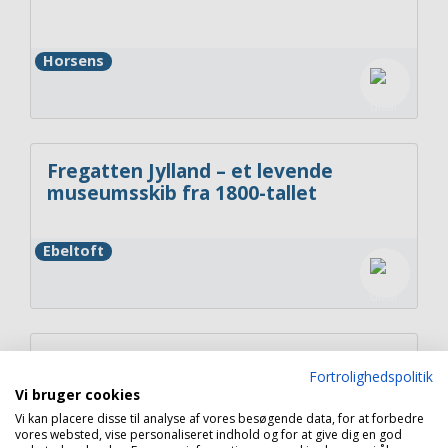
Horsens
Fregatten Jylland – et levende
museumsskib fra 1800-tallet
Ebeltoft
Locked Escape Rooms FÆNGSLET
Fortrolighedspolitik
Vi bruger cookies
Vi kan placere disse til analyse af vores besøgende data, for at forbedre
vores websted, vise personaliseret indhold og for at give dig en god
Horsens