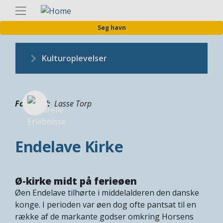
Gå
Danis
til
Søg havn
hovedindhold
Kulturoplevelser
Fotograf
Lasse Torp
Endelave Kirke
Ø-kirke midt på ferieøen
Øen Endelave tilhørte i middelalderen den danske
konge. I perioden var øen dog ofte pantsat til en
række af de markante godser omkring Horsens