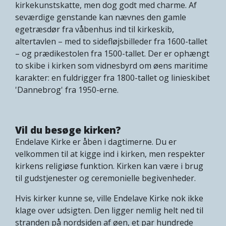
kirkekunstskatte, men dog godt med charme. Af
seværdige genstande kan nævnes den gamle
egetræsdør fra våbenhus ind til kirkeskib,
altertavlen – med to sidefløjsbilleder fra 1600-tallet
– og prædikestolen fra 1500-tallet. Der er ophængt
to skibe i kirken som vidnesbyrd om øens maritime
karakter: en fuldrigger fra 1800-tallet og linieskibet
'Dannebrog' fra 1950-erne.
Vil du besøge kirken?
Endelave Kirke er åben i dagtimerne. Du er
velkommen til at kigge ind i kirken, men respekter
kirkens religiøse funktion. Kirken kan være i brug
til gudstjenester og ceremonielle begivenheder.
Hvis kirker kunne se, ville Endelave Kirke nok ikke
klage over udsigten. Den ligger nemlig helt ned til
stranden på nordsiden af øen, et par hundrede