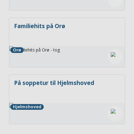
Familiehits på Orø
Orø
På soppetur til Hjelmshoved
Hjelmshoved