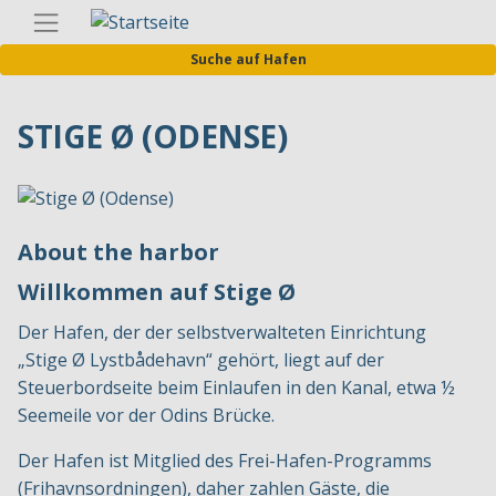
Direkt
Germa
zum
Suche auf Hafen
Inhalt
STIGE Ø (ODENSE)
About the harbor
Willkommen auf Stige Ø
Der Hafen, der der selbstverwalteten Einrichtung
„Stige Ø Lystbådehavn“ gehört, liegt auf der
Steuerbordseite beim Einlaufen in den Kanal, etwa ½
Seemeile vor der Odins Brücke.
Der Hafen ist Mitglied des Frei-Hafen-Programms
(Frihavnsordningen), daher zahlen Gäste, die