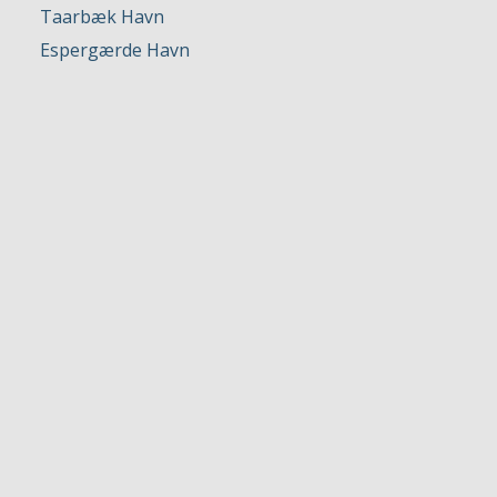
Taarbæk Havn
Espergærde Havn