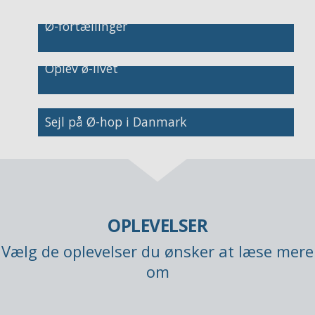
Ø-fortællinger
Image
Oplev ø-livet
Image
Image
Sejl på Ø-hop i Danmark
OPLEVELSER
Vælg de oplevelser du ønsker at læse mere
om