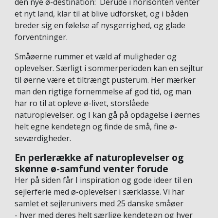
den nye ø-destination: Derude i horisonten venter
et nyt land, klar til at blive udforsket, og i båden
breder sig en følelse af nysgerrighed, og glade
forventninger.
Småøerne rummer et væld af muligheder og
oplevelser. Særligt i sommerperioden kan en sejltur
til øerne være et tiltrængt pusterum. Her mærker
man den rigtige fornemmelse af god tid, og man
har ro til at opleve ø-livet, storslåede
naturoplevelser. og I kan gå på opdagelse i øernes
helt egne kendetegn og finde de små, fine ø-
seværdigheder.
En perlerække af naturoplevelser og
skønne ø-samfund venter forude
Her på siden får I inspiration og gode ideer til en
sejlerferie med ø-oplevelser i særklasse. Vi har
samlet et sejlerunivers med 25 danske småøer
- hver med deres helt særlige kendetegn og hver