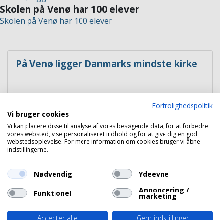
Skolen på Venø har 100 elever
Skolen på Venø har 100 elever
På Venø ligger Danmarks mindste kirke
Venø
Fortrolighedspolitik
Vi bruger cookies
Vi kan placere disse til analyse af vores besøgende data, for at forbedre
vores websted, vise personaliseret indhold og for at give dig en god
webstedsoplevelse. For mere information om cookies bruger vi åbne
indstillingerne.
Skolen på Venø har 100 elever
Nødvendig
Ydeevne
Annoncering /
Funktionel
marketing
Venø
Accepter alle
Gem indstillinger