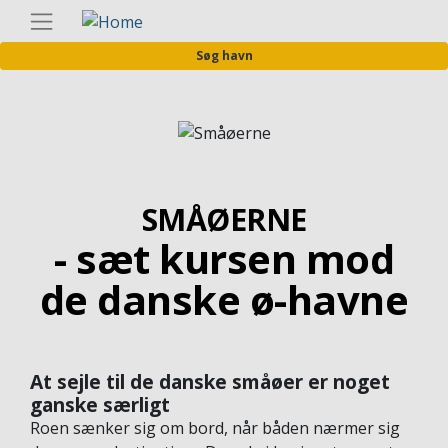
Gå
Danis
til
Søg havn
hovedindhold
Image
SMÅØERNE
- sæt kursen mod
de danske ø-havne
At sejle til de danske småøer er noget
ganske særligt
Roen sænker sig om bord, når båden nærmer sig