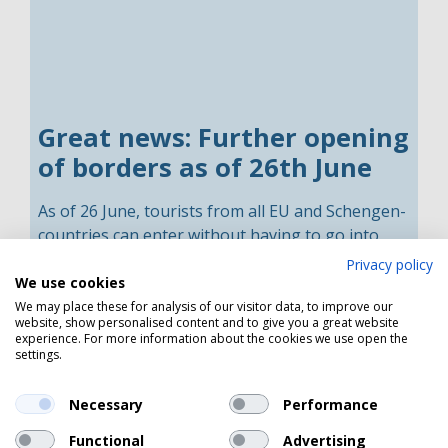
Great news: Further opening
of borders as of 26th June
As of 26 June, tourists from all EU and Schengen-
countries can enter without having to go into
isolation after entry into Denmark, if they can
Privacy policy
provide a valid Corona-passport. A corona
We use cookies
passport proves that you have been vaccinated
We may place these for analysis of our visitor data, to improve our
website, show personalised content and to give you a great website
against, have previously been infected with or
experience. For more information about the cookies we use open the
have tested negative for COVID-19.
settings.
Necessary
Performance
Functional
Advertising
Read more