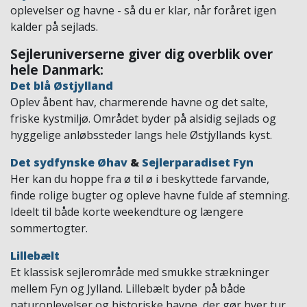
oplevelser og havne - så du er klar, når foråret igen
kalder på sejlads.
Sejleruniverserne giver dig overblik over
hele Danmark:
Det blå Østjylland
Oplev åbent hav, charmerende havne og det salte,
friske kystmiljø. Området byder på alsidig sejlads og
hyggelige anløbssteder langs hele Østjyllands kyst.
Det sydfynske Øhav
&
Sejlerparadiset Fyn
Her kan du hoppe fra ø til ø i beskyttede farvande,
finde rolige bugter og opleve havne fulde af stemning.
Ideelt til både korte weekendture og længere
sommertogter.
Lillebælt
Et klassisk sejlerområde med smukke strækninger
mellem Fyn og Jylland. Lillebælt byder på både
naturoplevelser og historiske havne, der gør hver tur