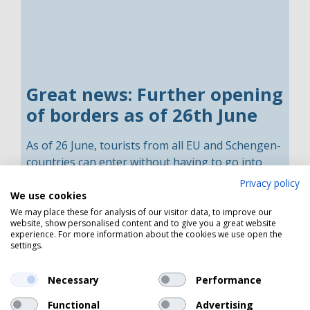
Great news: Further opening
of borders as of 26th June
As of 26 June, tourists from all EU and Schengen-
countries can enter without having to go into
isolation after entry into Denmark, if they can
Privacy policy
provide a valid Corona-passport. A corona
We use cookies
passport proves that you have been vaccinated
We may place these for analysis of our visitor data, to improve our
website, show personalised content and to give you a great website
against, have previously been infected with or
experience. For more information about the cookies we use open the
have tested negative for COVID-19.
settings.
Necessary
Performance
Read more
Functional
Advertising