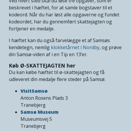
Ved hvert sted skal du løse tre opgaver, som er
beskrevet i hæftet, for at samle bogstaver til et
kodeord. Når du har løst alle opgaverne og fundet
kodeordet, har du gennemført skattejagten og
fortjener en medalje.
I hæftet kan du også farvelægge et af Samsøs
kendetegn, nemlig
klokketårnet i Nordby
, og prøve
din Samsø-viden af i en Tip en 13’er.
Køb Ø-SKATTEJAGTEN her
Du kan købe hæftet til ø-skattejagten og få
udleveret din medalje flere steder på Samsø:
VisitSamsø
Anton Rosens Plads 3
Tranebjerg
Samsø Museum
Museumsvej 5
Tranebjerg