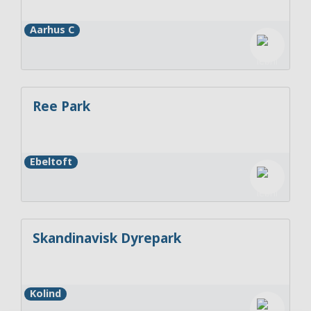
Aarhus C
Ree Park
Ebeltoft
Skandinavisk Dyrepark
Kolind