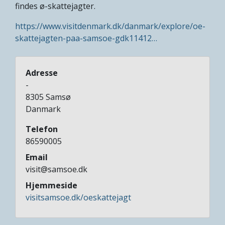
findes ø-skattejagter.
https://www.visitdenmark.dk/danmark/explore/oe-
skattejagten-paa-samsoe-gdk11412…
Adresse
-
8305
Samsø
Danmark
Telefon
86590005
Email
visit@samsoe.dk
Hjemmeside
visitsamsoe.dk/oeskattejagt