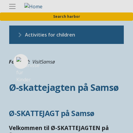
Skip
Englis
to
Search harbor
main
content
Activities for children
Fotograf
VisitSamsø
Ø-skattejagten på Samsø
Ø-SKATTEJAGT på Samsø
Velkommen til Ø-SKATTEJAGTEN på