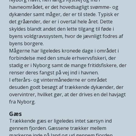
havneområdet, er det hovedsagligt svømme- og
dykænder samt måger, der er til stede. Typisk er
det gråænder, der er i overtal hele året. Dette
skyldes blandt andet den lette tilgang til føde i
byens voldgravssystem, hvor de jævnligt fodres af
byens borgere.
Mågerne har ligeledes kronede dage i området i
forbindelse med den smule erhvervsfiskeri, der
stadig er i Nyborg samt de mange fritidsfiskere, der
renser deres fangst på vej ind i havnen.
I efterårs- og vintermånederne er området
desuden godt besøgt af trækkende dykænder, der
overvintrer, hvilket gør, at der drives en del havjagt
fra Nyborg.
Gæs
Trækkende gæs er ligeledes intet særsyn ind
gennem fjorden. Gæssene trækker mellem
markerne inde på land og ud gennem fjorden