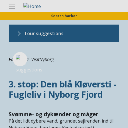
Skip
Englis
to
Search harbor
main
content
Tour suggestions
Fotograf
VisitNyborg
3. stop: Den blå Kløversti -
Fugleliv i Nyborg Fjord
Svømme- og dykænder og måger
På det lidt dybere vand, grundet sejlrenden ind til
Nyborg Havn, hen langs Kystvej og ind i