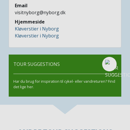
Email
visitnyborg@nyborg.dk
Hjemmeside
Kløverstier i Nyborg
Kløverstier i Nyborg
TOUR SUGGESTIONS
Har du brug for inspiration til cykel- eller vandreturen? Find
det lige her.