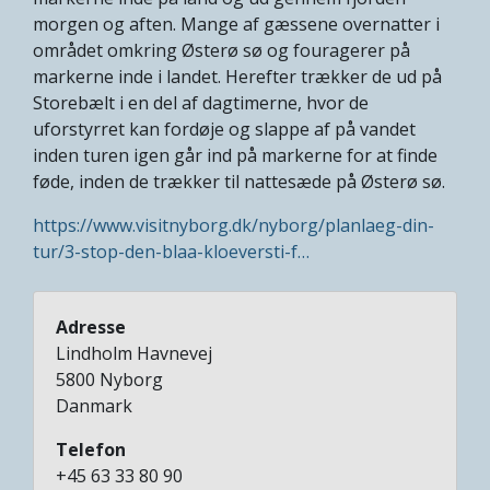
morgen og aften. Mange af gæssene overnatter i
området omkring Østerø sø og fouragerer på
markerne inde i landet. Herefter trækker de ud på
Storebælt i en del af dagtimerne, hvor de
uforstyrret kan fordøje og slappe af på vandet
inden turen igen går ind på markerne for at finde
føde, inden de trækker til nattesæde på Østerø sø.
https://www.visitnyborg.dk/nyborg/planlaeg-din-
tur/3-stop-den-blaa-kloeversti-f…
Adresse
Lindholm Havnevej
5800
Nyborg
Danmark
Telefon
+45 63 33 80 90