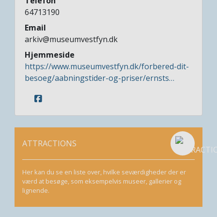
Telefon
64713190
Email
arkiv@museumvestfyn.dk
Hjemmeside
https://www.museumvestfyn.dk/forbered-dit-
besoeg/aabningstider-og-priser/ernsts…
ATTRACTIONS
Her kan du se en liste over, hvilke seværdigheder der er
værd at besøge, som eksempelvis museer, gallerier og
lignende.