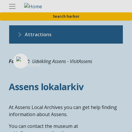
Skip
Englis
to
Search harbor
main
content
Attractions
Fotograf
Udvikling Assens - VisitAssens
Assens lokalarkiv
At Assens Local Archives you can get help finding
information about Assens.
You can contact the museum at