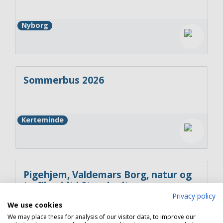
Nyborg
Sommerbus 2026
Kerteminde
Pigehjem, Valdemars Borg, natur og
trafik midt i Storebælt
Privacy policy
We use cookies
Nyborg
We may place these for analysis of our visitor data, to improve our