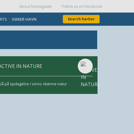
About havneguide
Follow us on Facebook
Topmenu
ORTS
SIKKER HAVN
Search harbor
ACTIVE IN NATURE
Gå på opdagelse i vores skønne natur