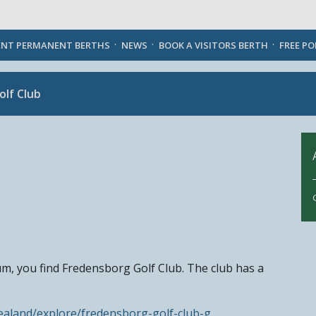
English
ENT PERMANENT BERTHS
NEWS
BOOK A VISITORS BERTH
FREE P
lf Club
um, you find Fredensborg Golf Club. The club has a
ealand/explore/fredensborg-golf-club-g…