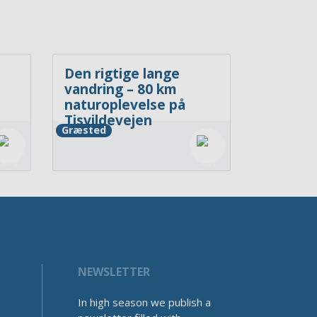
Den rigtige lange
vandring – 80 km
naturoplevelse på
Tisvildevejen
Græsted
NEWSLETTER
In high season we publish a