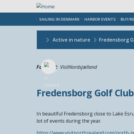
Skip
to
main
SAILING IN DENMARK
HARBOR EVENTS
BUY/R
content
Active in nature
Fredensborg Go
Fotograf
VisitNordsjælland
Fredensborg Golf Club
In beautiful Fredensborg close to Lake Esr
lot of events during the year.
https://www.visitnorthzealand.com/north-z