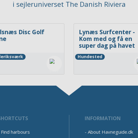
i sejleruniverset The Danish Riviera
lsnæs Disc Golf
Lynæs Surfcenter -
ne
Kom med og få en
super dag på havet
deriksværk
Hundested
SHORTCUTS
INFORMATION
Find harbours
About Havneguide.dk