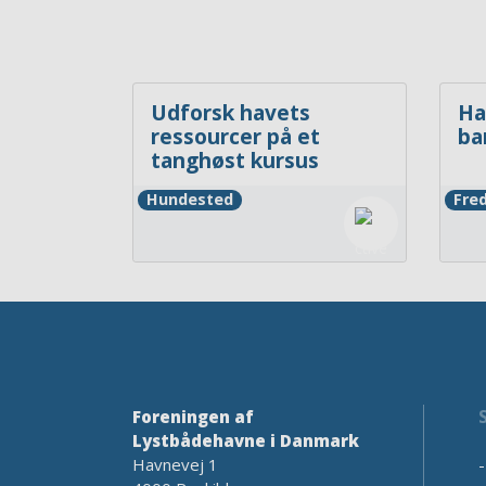
Udforsk havets
Ha
ressourcer på et
ba
tanghøst kursus
Hundested
Fre
Foreningen af
Lystbådehavne i Danmark
Havnevej 1