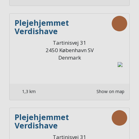
Plejehjemmet
Verdishave
Afdelingskøkken 3. sal
Tartinisvej 31
Nord
2450
København SV
Denmark
1,3 km
Show on map
Plejehjemmet
Verdishave
Afdelingskøkken 3. sal
Tartinisvej 31