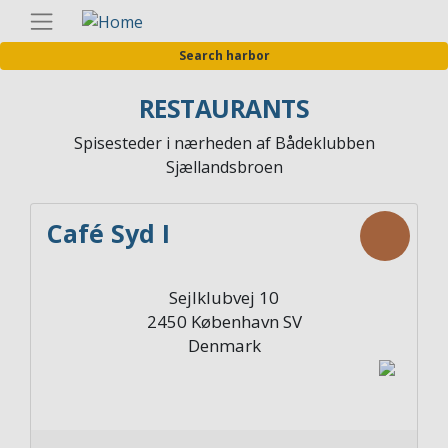
Skip
Englis
to
Search harbor
main
content
RESTAURANTS
Spisesteder i nærheden af Bådeklubben
Sjællandsbroen
Café Syd I
Sejlklubvej 10
2450
København SV
Denmark