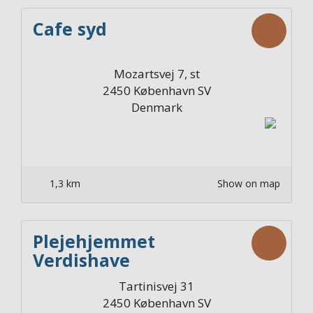
Cafe syd
Mozartsvej 7, st
2450
København SV
Denmark
1,3 km
Show on map
Plejehjemmet
Verdishave
Afdelingskøkken Stuen
Tartinisvej 31
Syd
2450
København SV