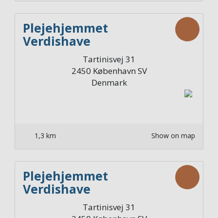
Plejehjemmet
Verdishave
Afdelingskøkken 1. sal
Tartinisvej 31
Nord
2450
København SV
Denmark
1,3 km
Show on map
Plejehjemmet
Verdishave
Afdelingskøkken 2. sal
Tartinisvej 31
Syd