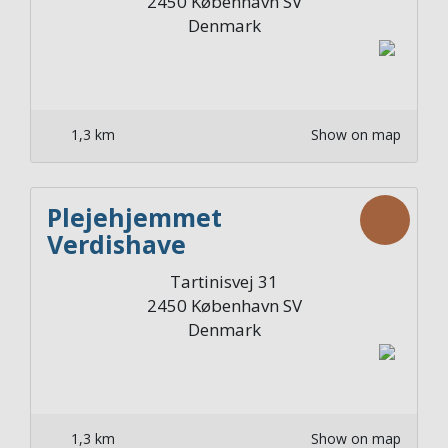
2450
København SV
Denmark
1,3 km
Show on map
Plejehjemmet
Verdishave
Afdelingskøkken 1. sal
Tartinisvej 31
Syd
2450
København SV
Denmark
1,3 km
Show on map