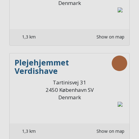
Denmark
1,3 km
Show on map
Plejehjemmet
Verdishave
Afdelingskøkken 2. sal
Tartinisvej 31
Nord
2450
København SV
Denmark
1,3 km
Show on map