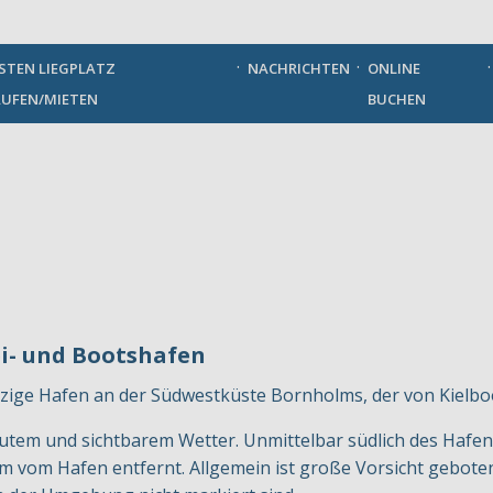
German
STEN LIEGPLATZ
NACHRICHTEN
ONLINE
UFEN/MIETEN
BUCHEN
ei- und Bootshafen
inzige Hafen an der Südwestküste Bornholms, der von Kielb
gutem und sichtbarem Wetter. Unmittelbar südlich des Hafens
00 m vom Hafen entfernt. Allgemein ist große Vorsicht gebo