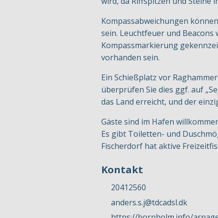
wird, da Riffspitzen und Steine 
Kompassabweichungen können au
sein. Leuchtfeuer und Beacons 
Kompassmarkierung gekennzeich
vorhanden sein.
Ein Schießplatz vor Raghammer O
überprüfen Sie dies ggf. auf „S
das Land erreicht, und der ein
Gäste sind im Hafen willkommen
Es gibt Toiletten- und Duschmögl
Fischerdorf hat aktive Freizeit
Kontakt
20412560
anders.s.j@tdcadsl.dk
https://bornholm.info/arnag