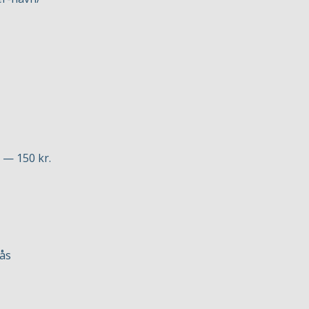
 — 150 kr.
ås