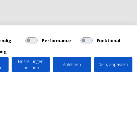
endig
Performance
Funktional
ung
Einstellungen
Ablehnen
Nein, anpassen
n
speichern