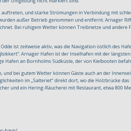
in der Umgebung nicht markiert sind.
ftreten, und starke Strömungen in Verbindung mit schlec
wurden außer Betrieb genommen und entfernt. Arnager Riff 
net. Bei ruhigem Wetter können Treibnetze und andere Fi
dde ist zeitweise aktiv, was die Navigation östlich des Ha
ejlsikkert“. Arnager Hafen ist der Inselhafen mit der längst
zige Hafen an Bornholms Südküste, der von Kielbooten befa
, und bei gutem Wetter können Gäste auch an der Innensei
ichkeiten im „Salteriet“ direkt dort, wo die Holzbrücke das 
fischer und ein Hering-Räucherei mit Restaurant, etwa 800 M
er-havn/