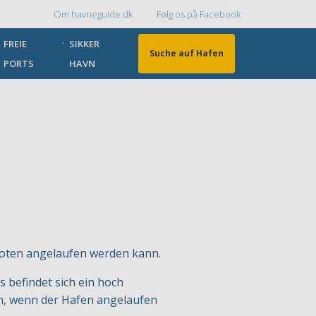
Om havneguide.dk
Følg os på Facebook
Topmenu
FREIE
SIKKER
Suche auf Hafen
PORTS
HAVN
ooten angelaufen werden kann.
 befindet sich ein hoch
ten, wenn der Hafen angelaufen