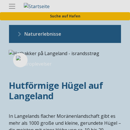
Direkt
Germa
zum
Suche auf Hafen
Inhalt
Naturerlebnisse
Hutförmige Hügel auf
Langeland
In Langelands flacher Moränenlandschaft gibt es
mehr als 1000 große und kleine, gerundete Hügel –
die meisten mit einer Höhe von ca. 10 bis 20