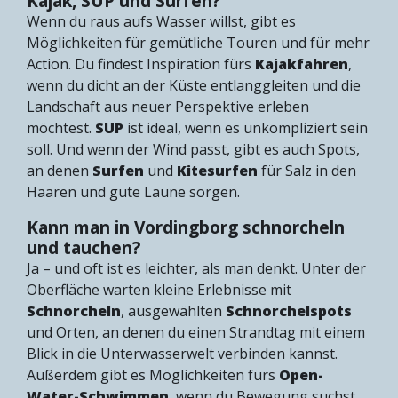
Kajak, SUP und Surfen?
Wenn du raus aufs Wasser willst, gibt es
Möglichkeiten für gemütliche Touren und für mehr
Action. Du findest Inspiration fürs
Kajakfahren
,
wenn du dicht an der Küste entlanggleiten und die
Landschaft aus neuer Perspektive erleben
möchtest.
SUP
ist ideal, wenn es unkompliziert sein
soll. Und wenn der Wind passt, gibt es auch Spots,
an denen
Surfen
und
Kitesurfen
für Salz in den
Haaren und gute Laune sorgen.
Kann man in Vordingborg schnorcheln
und tauchen?
Ja – und oft ist es leichter, als man denkt. Unter der
Oberfläche warten kleine Erlebnisse mit
Schnorcheln
, ausgewählten
Schnorchelspots
und Orten, an denen du einen Strandtag mit einem
Blick in die Unterwasserwelt verbinden kannst.
Außerdem gibt es Möglichkeiten fürs
Open-
Water-Schwimmen
, wenn du Bewegung suchst