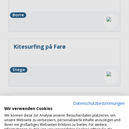
Borre
Kitesurfing på Farø
Stege
Feddet Strand Resort - Det
Datenschutzbestimmungen
ultimative familieeventyr
Wir verwenden Cookies
Wir können diese zur Analyse unserer Besucherdaten platzieren, um
unsere Webseite zu verbessern, personalisierte Inhalte anzuzeigen und
Faxe
Ihnen ein großartiges Webseiten-Erlebnis zu bieten. Für weitere