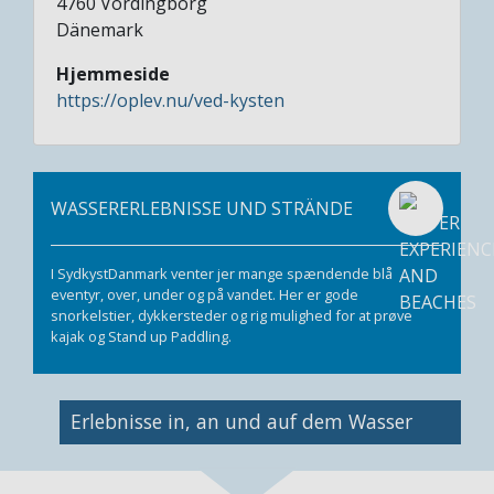
4760
Vordingborg
Dänemark
Hjemmeside
https://oplev.nu/ved-kysten
WASSERERLEBNISSE UND STRÄNDE
I SydkystDanmark venter jer mange spændende blå
eventyr, over, under og på vandet. Her er gode
snorkelstier, dykkersteder og rig mulighed for at prøve
kajak og Stand up Paddling.
Bild
Erlebnisse in, an und auf dem Wasser