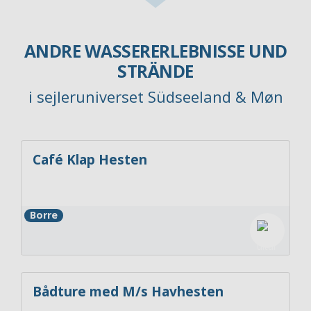
ANDRE WASSERERLEBNISSE UND
STRÄNDE
i sejleruniverset Südseeland & Møn
Café Klap Hesten
Borre
Bådture med M/s Havhesten