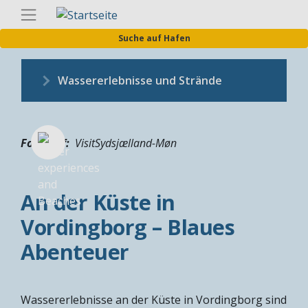
Direkt
Germa
zum
Suche auf Hafen
Inhalt
Wassererlebnisse und Strände
Fotograf
VisitSydsjælland-Møn
An der Küste in
Vordingborg – Blaues
Abenteuer
Wassererlebnisse an der Küste in Vordingborg sind