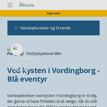
Gå
Danis
til
Søg havn
hovedindhold
Vandoplevelser og Strande
Fotograf
VisitSydsjælland-Møn
Ved kysten i Vordingborg -
Blå eventyr
Vandoplevelser ved kysten i Vordingborg er til dig,
der gerne vil have friheden til at vælge, når du står
med dagen foran dig. Måske starter det med sand