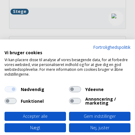
Stege
Paatur
Fortrolighedspolitik
Vi bruger cookies
Vi kan placere disse til analyse af vores besøgende data, for at forbedre
vores websted, vise personaliseret indhold og for at give dig en god
Næstved
webstedsoplevelse. For mere information om cookies bruger vi åbne
indstillingerne.
Nødvendig
Ydeevne
Annoncering /
Funktionel
Copyright 2026 © Havneguide.dk
marketing
Accepter alle
Gem indstillinger
Nægt
Nej, juster