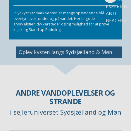
I SydkystDanmark venter jer mange spændende blå
eventyr, over, under og på vandet. Her er gode
snorkelstier, dykkersteder og rig mulighed for at prøve
kajak og Stand up Paddling.
Image
Oplev kysten langs Sydsjælland & Møn
ANDRE VANDOPLEVELSER OG
STRANDE
i sejleruniverset Sydsjælland og Møn