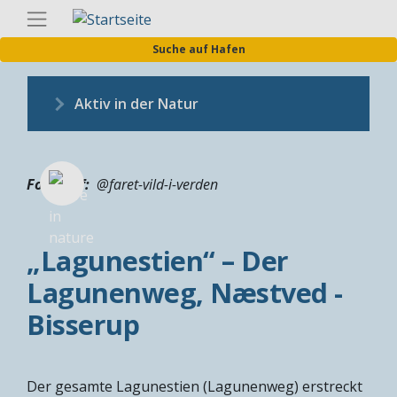
Direkt
Germa
zum
Suche auf Hafen
Inhalt
Aktiv in der Natur
Fotograf
@faret-vild-i-verden
„Lagunestien“ – Der
Lagunenweg, Næstved -
Bisserup
Der gesamte Lagunestien (Lagunenweg) erstreckt