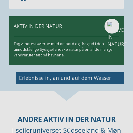
AKTIV IN DER NATUR
Tag vandrestøvlerne med ombord og drag ud i den
uimodståelige Sydsjællandske natur på en af de mange
vandreruter tæt på havnene.
Bild
Erlebnisse in, an und auf dem Wasser
ANDRE AKTIV IN DER NATUR
i sejleruniverset Südseeland & Møn