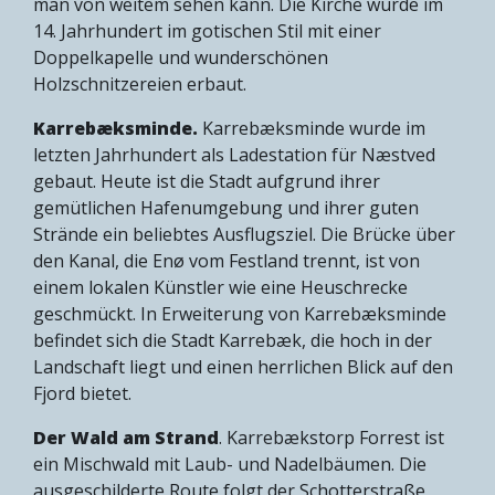
man von weitem sehen kann. Die Kirche wurde im
14. Jahrhundert im gotischen Stil mit einer
Doppelkapelle und wunderschönen
Holzschnitzereien erbaut.
Karrebæksminde.
Karrebæksminde wurde im
letzten Jahrhundert als Ladestation für Næstved
gebaut. Heute ist die Stadt aufgrund ihrer
gemütlichen Hafenumgebung und ihrer guten
Strände ein beliebtes Ausflugsziel. Die Brücke über
den Kanal, die Enø vom Festland trennt, ist von
einem lokalen Künstler wie eine Heuschrecke
geschmückt. In Erweiterung von Karrebæksminde
befindet sich die Stadt Karrebæk, die hoch in der
Landschaft liegt und einen herrlichen Blick auf den
Fjord bietet.
Der Wald am Strand
. Karrebækstorp Forrest ist
ein Mischwald mit Laub- und Nadelbäumen. Die
ausgeschilderte Route folgt der Schotterstraße