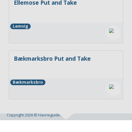
Ellemose Put and Take
Lemvig
Bækmarksbro Put and Take
Bækmarksbro
Copyright 2026 © Havneguide.dk