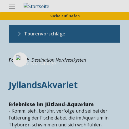
Direkt
Germa
zum
Suche auf Hafen
Inhalt
Tourenvorschläge
Fotograf
Destination Nordvestkysten
JyllandsAkvariet
Erlebnisse im Jütland-Aquarium
- Komm, sieh, berühr, verfolge und sei bei der
Fütterung der Fische dabei, die im Aquarium in
Thyborøn schwimmen und sich wohlfühlen.