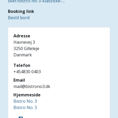
sker/bistro-no-3-klassiske-…
Booking link
Bestil bord
Adresse
Havnevej 3
3250
Gilleleje
Danmark
Telefon
+454830 0403
Email
mail@bistrono3.dk
Hjemmeside
Bistro No. 3
Bistro No. 3