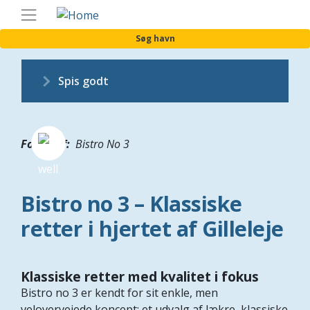
Gå
Danis
til
Søg havn
hovedindhold
Spis godt
Fotograf
Bistro No 3
Bistro no 3 – Klassiske
retter i hjertet af Gilleleje
Klassiske retter med kvalitet i fokus
Bistro no 3 er kendt for sit enkle, men
velovervejede koncept: et udvalg af lækre, klassiske