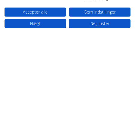
Accepter alle
Gem indstillinger
Nægt
Nej, juster