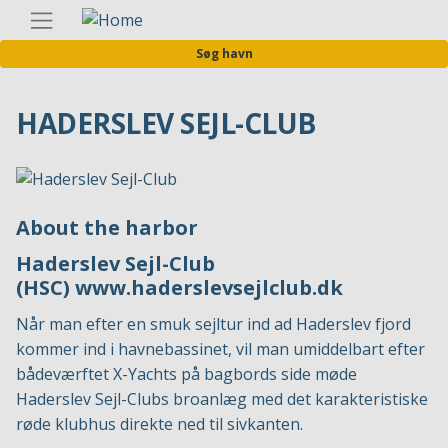
Gå
Danis
til
Søg havn
hovedindhold
HADERSLEV SEJL-CLUB
About the harbor
Haderslev Sejl-Club
(HSC)
www.haderslevsejlclub.dk
Når man efter en smuk sejltur ind ad Haderslev fjord
kommer ind i havnebassinet, vil man umiddelbart efter
bådeværftet X-Yachts på bagbords side møde
Haderslev Sejl-Clubs broanlæg med det karakteristiske
røde klubhus direkte ned til sivkanten.