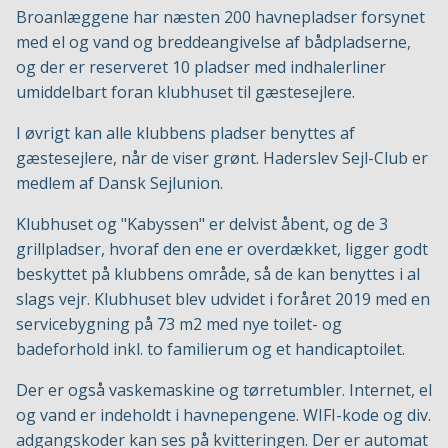
Broanlæggene har næsten 200 havnepladser forsynet
med el og vand og breddeangivelse af bådpladserne,
og der er reserveret 10 pladser med indhalerliner
umiddelbart foran klubhuset til gæstesejlere.
I øvrigt kan alle klubbens pladser benyttes af
gæstesejlere, når de viser grønt. Haderslev Sejl-Club er
medlem af Dansk Sejlunion.
Klubhuset og "Kabyssen" er delvist åbent, og de 3
grillpladser, hvoraf den ene er overdækket, ligger godt
beskyttet på klubbens område, så de kan benyttes i al
slags vejr. Klubhuset blev udvidet i foråret 2019 med en
servicebygning på 73 m2 med nye toilet- og
badeforhold inkl. to familierum og et handicaptoilet.
Der er også vaskemaskine og tørretumbler. Internet, el
og vand er indeholdt i havnepengene. WIFI-kode og div.
adgangskoder kan ses på kvitteringen. Der er automat