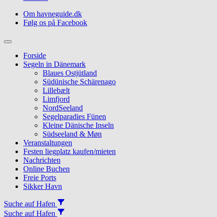
Om havneguide.dk
Følg os på Facebook
Topmenu
Forside
Segeln in Dänemark
Blaues Ostjütland
Südünische Schärenago
Lillebælt
Limfjord
NordSeeland
Segelparadies Fünen
Kleine Dänische Inseln
Südseeland & Møn
Veranstaltungen
Festen liegplatz kaufen/mieten
Nachrichten
Online Buchen
Freie Ports
Sikker Havn
Suche auf Hafen
Suche auf Hafen