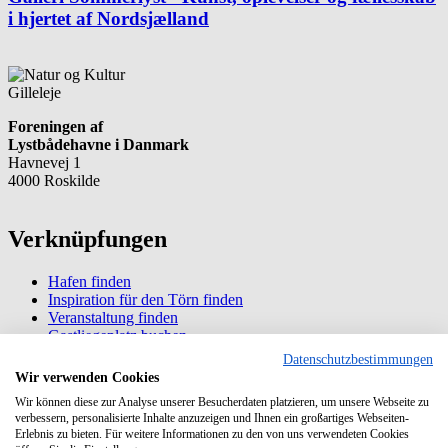
i hjertet af Nordsjælland
Gilleleje
Foreningen af
Lystbådehavne i Danmark
Havnevej 1
4000 Roskilde
Verknüpfungen
Hafen finden
Inspiration für den Törn finden
Veranstaltung finden
Gastliegeplatz buchen
Dauerliegeplatz kaufen/mieten
Datenschutzbestimmungen
Wir verwenden Cookies
Information
Wir können diese zur Analyse unserer Besucherdaten platzieren, um unsere Webseite zu
verbessern, personalisierte Inhalte anzuzeigen und Ihnen ein großartiges Webseiten-
Erlebnis zu bieten. Für weitere Informationen zu den von uns verwendeten Cookies
Über Havneguide.dk