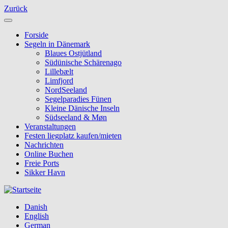
Direkt
Zurück
zum
Inhalt
Forside
Segeln in Dänemark
Blaues Ostjütland
Südünische Schärenago
Lillebælt
Limfjord
NordSeeland
Segelparadies Fünen
Kleine Dänische Inseln
Südseeland & Møn
Veranstaltungen
Festen liegplatz kaufen/mieten
Nachrichten
Online Buchen
Freie Ports
Sikker Havn
Danish
English
German