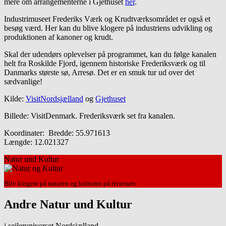
mere om arrangementerne i Gjethuset
her
.
Industrimuseet Frederiks Værk og Krudtværksområdet er også et
besøg værd. Her kan du blive klogere på industriens udvikling og
produktionen af kanoner og krudt.
Skal der udendørs oplevelser på programmet, kan du følge kanalen
helt fra Roskilde Fjord, igennem historiske Frederiksværk og til
Danmarks største sø, Arresø. Det er en smuk tur ud over det
sædvanlige!
Kilde:
VisitNordsjælland
og
Gjethuset
Billede: VisitDenmark. Frederiksværk set fra kanalen.
Koordinater: Bredde: 55.971613
Længde: 12.021327
Natur und Kultur
Bliv klogere på naturen og kulturen på rivieraen
Andre Natur und Kultur
i sejleruniverset Nordsjælland