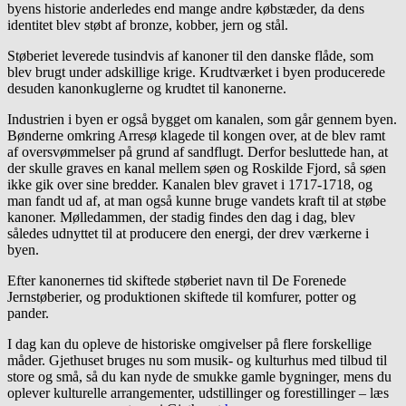
byens historie anderledes end mange andre købstæder, da dens
identitet blev støbt af bronze, kobber, jern og stål.
Støberiet leverede tusindvis af kanoner til den danske flåde, som
blev brugt under adskillige krige. Krudtværket i byen producerede
desuden kanonkuglerne og krudtet til kanonerne.
Industrien i byen er også bygget om kanalen, som går gennem byen.
Bønderne omkring Arresø klagede til kongen over, at de blev ramt
af oversvømmelser på grund af sandflugt. Derfor besluttede han, at
der skulle graves en kanal mellem søen og Roskilde Fjord, så søen
ikke gik over sine bredder. Kanalen blev gravet i 1717-1718, og
man fandt ud af, at man også kunne bruge vandets kraft til at støbe
kanoner. Mølledammen, der stadig findes den dag i dag, blev
således udnyttet til at producere den energi, der drev værkerne i
byen.
Efter kanonernes tid skiftede støberiet navn til De Forenede
Jernstøberier, og produktionen skiftede til komfurer, potter og
pander.
I dag kan du opleve de historiske omgivelser på flere forskellige
måder. Gjethuset bruges nu som musik- og kulturhus med tilbud til
store og små, så du kan nyde de smukke gamle bygninger, mens du
oplever kulturelle arrangementer, udstillinger og forestillinger – læs