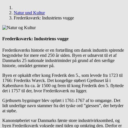
Natur und Kultur
Frederiksværk: Industriens vugge
Frederiksværk: Industriens vugge
Frederiksværks historie er en fortælling om dansk industris spirende
begyndelse for mere end 250 år siden. Byen er udnævnt til et af
Danmarks 25 nationale industriminder på grund af den særlige
historie, området gemmer på.
Byen er opkaldt efter kong Frederik den 5., som levede fra 1723 til
1766: Frederiks Wærck. Det kongelige støberi Gjethuset lå i
København fra ca. år 1500 og frem til kong Frederik den 5. flyttede
det i 1757 til der, hvor Frederiksværk nu ligger.
Gjethusets bygninger blev opført i 1761-1767 af to omgange. Det
lidt underlige navn stammer fra det tyske ord ”giessen”, der betyder
at støbe.
Kanonstøberiet var Danmarks første store industrivirksomhed, og
byen Frederiksværk voksede med tiden op omkring den. Derfor er