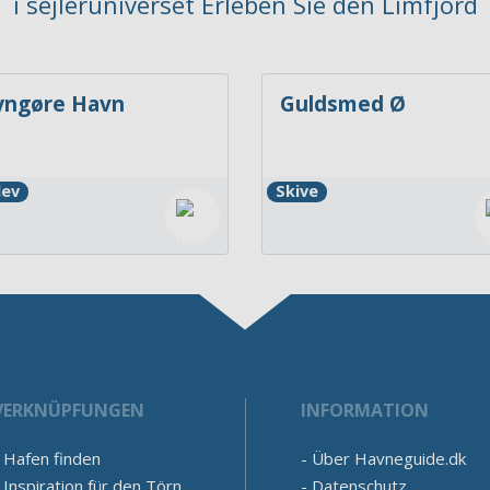
i sejleruniverset Erleben Sie den Limfjord
yngøre Havn
Guldsmed Ø
lev
Skive
VERKNÜPFUNGEN
INFORMATION
Hafen finden
Über Havneguide.dk
Inspiration für den Törn
Datenschutz