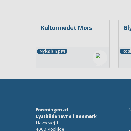
Kulturmødet Mors
Gl
Nykøbing M
Ros
Foreningen af
Lystbådehavne i Danmark
Havnevej 1
4000 Roskilde