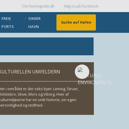
Om havneguide.dk
Følg os på Facebook
Topmenu
FREIE
SIKKER
Suche auf Hafen
PORTS
HAVN
KULTURELLEN UMFELDERN
Her i området er der seks byer: Lemvig, Struer,
Holstebro, Skive, Mors og Viborg. Hver af
kulturmiljøerne har en unik historie, sin egen
personlighed og stolthed.