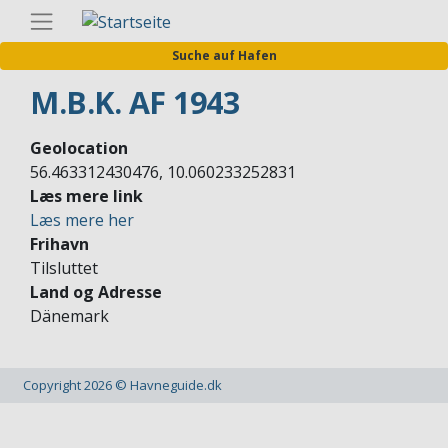
Direkt
Germa
zum
Suche auf Hafen
Inhalt
M.B.K. AF 1943
Geolocation
56.463312430476, 10.060233252831
Læs mere link
Læs mere her
Frihavn
Tilsluttet
Land og Adresse
Dänemark
Copyright 2026 © Havneguide.dk