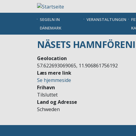
Direkt
zum
Inhalt
SEGELN IN
VERANSTALTUNGEN
FE
DÄNEMARK
KA
NÄSETS HAMNFÖRENI
Geolocation
57.622693069065, 11.906861756192
Læs mere link
Se hjemmeside
Frihavn
Tilsluttet
Land og Adresse
Schweden