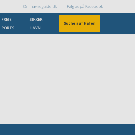
Om havneguide.dk
Følg os på Facebook
Topmenu
FREIE
SIKKER
Suche auf Hafen
PORTS
HAVN