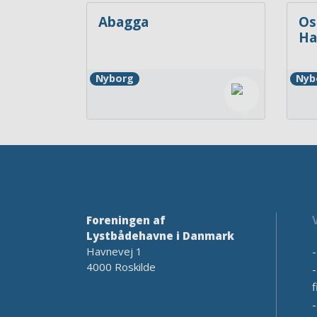
Abagga
Os
Ha
Nyborg
Nyb
Foreningen af
Lystbådehavne i Danmark
Havnevej 1
4000 Roskilde
f