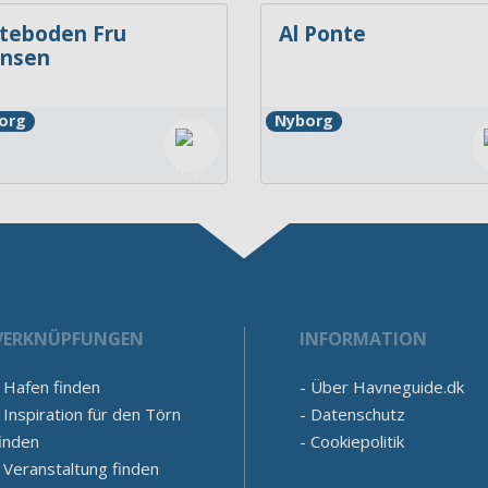
teboden Fru
Al Ponte
nsen
org
Nyborg
VERKNÜPFUNGEN
INFORMATION
Hafen finden
Über Havneguide.dk
Inspiration für den Törn
Datenschutz
inden
Cookiepolitik
Veranstaltung finden