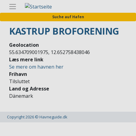
Direkt
Germa
zum
Suche auf Hafen
Inhalt
KASTRUP BROFORENING
Geolocation
55.634709001975, 12.652758438046
Læs mere link
Se mere om havnen her
Frihavn
Tilsluttet
Land og Adresse
Dänemark
Copyright 2026 © Havneguide.dk