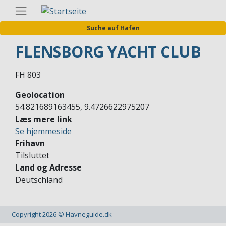
Direkt
Germa
zum
Suche auf Hafen
Inhalt
FLENSBORG YACHT CLUB
FH 803
Geolocation
54.821689163455, 9.4726622975207
Læs mere link
Se hjemmeside
Frihavn
Tilsluttet
Land og Adresse
Deutschland
Copyright 2026 © Havneguide.dk